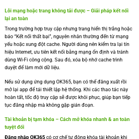
Lỗi mạng hoặc trang không tải được – Giải pháp kết nối
lại an toàn
Trong trường hợp truy cập nhưng trang hiển thị trắng hoặc
báo “Kết nối thất bại”, nguyên nhân thường đến từ mạng
yếu hoặc xung đột cache. Người dùng nên kiểm tra lại tín
hiệu Internet, ưu tiên kết nối bằng mạng ổn định và tránh
dùng Wi-Fi công cộng. Sau đó, xóa bộ nhớ cache trình
duyệt để làm mới dữ liệu.
Nếu sử dụng ứng dụng OK365, bạn có thể đăng xuất rồi
mở lại app để tái thiết lập hệ thống. Khi các thao tác này
hoàn tất, tốc độ truy cập sẽ được khôi phục, giúp bạn tiếp
tục đăng nhập mà không gặp gián đoạn.
Tài khoản bị tạm khóa – Cách mở khóa nhanh & an toàn
tuyệt đối
Đăng nhập OK365
có cơ chế tự động khóa tài khoản khi