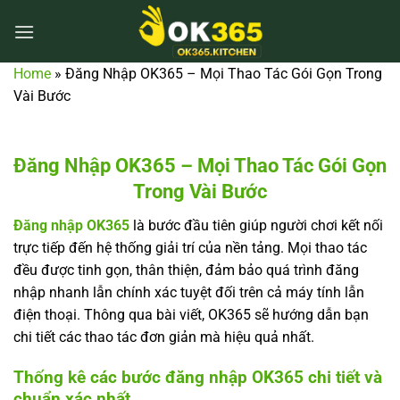
Bỏ
qua
nội
Home
»
Đăng Nhập OK365 – Mọi Thao Tác Gói Gọn Trong
dung
Vài Bước
Đăng Nhập OK365 – Mọi Thao Tác Gói Gọn
Trong Vài Bước
Đăng nhập OK365
là bước đầu tiên giúp người chơi kết nối
trực tiếp đến hệ thống giải trí của nền tảng. Mọi thao tác
đều được tinh gọn, thân thiện, đảm bảo quá trình đăng
nhập nhanh lẫn chính xác tuyệt đối trên cả máy tính lẫn
điện thoại. Thông qua bài viết, OK365 sẽ hướng dẫn bạn
chi tiết các thao tác đơn giản mà hiệu quả nhất.
Thống kê các bước đăng nhập OK365 chi tiết và
chuẩn xác nhất