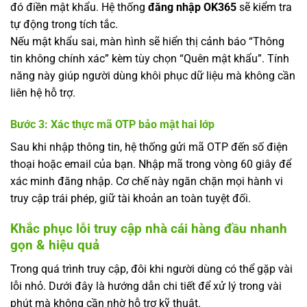
đó điền mật khẩu. Hệ thống
đăng nhập OK365
sẽ kiểm tra
tự động trong tích tắc.
Nếu mật khẩu sai, màn hình sẽ hiển thị cảnh báo “Thông
tin không chính xác” kèm tùy chọn “Quên mật khẩu”. Tính
năng này giúp người dùng khôi phục dữ liệu mà không cần
liên hệ hỗ trợ.
Bước 3: Xác thực mã OTP bảo mật hai lớp
Sau khi nhập thông tin, hệ thống gửi mã OTP đến số điện
thoại hoặc email của bạn. Nhập mã trong vòng 60 giây để
xác minh đăng nhập. Cơ chế này ngăn chặn mọi hành vi
truy cập trái phép, giữ tài khoản an toàn tuyệt đối.
Khắc phục lỗi truy cập nhà cái hàng đầu nhanh
gọn & hiệu quả
Trong quá trình truy cập, đôi khi người dùng có thể gặp vài
lỗi nhỏ. Dưới đây là hướng dẫn chi tiết để xử lý trong vài
phút mà không cần nhờ hỗ trợ kỹ thuật.