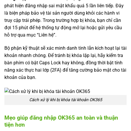
phát hiện đăng nhập sai mật khẩu quá 5 lần liên tiếp. Đây
là biện pháp bảo vệ tài sản người dùng khỏi các hành vi
truy cập trái phép. Trong trường hợp bị khóa, bạn chỉ cần
đợi 15 phút để hệ thống tự động mở lại hoặc gửi yêu cầu
hỗ trợ qua mục “Liên hệ”.
Bộ phận kỹ thuật sẽ xác minh danh tính lẫn kích hoạt lại tài
khoản nhanh chóng. Để tránh bị khóa lặp lại, hãy kiểm tra
bàn phím có bật Caps Lock hay không, đồng thời bật tính
năng xác thực hai lớp (2FA) để tăng cường bảo mật cho tài
khoản của bạn.
Cách xử lý khi bị khóa tài khoản OK365
Mẹo giúp đăng nhập OK365 an toàn và thuận
tiện hơn