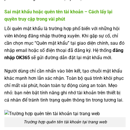
Sai mật khẩu hoặc quên tên tài khoản – Cách lấy lại
quyền truy cập trong vài phút
Lỗi quên mật khẩu là trường hợp phổ biến với những hội
viên không đăng nhập thường xuyên. Khi gặp sự cố, chỉ
cần chọn mục “Quên mật khẩu” tại giao diện chính, sau đó
nhập email hoặc số điện thoại đã đăng ký. Hệ thống
đăng
nhập OK365
sẽ gửi đường dẫn đặt lại mật khẩu mới.
Người dùng chỉ cần nhấn vào liên kết, tạo chuỗi mật khẩu
khác mạnh hơn lẫn xác nhận. Toàn bộ quá trình khôi phục
chỉ mất vài phút, hoàn toàn tự động cùng an toàn. Mẹo
nhỏ: bạn nên bật tính năng ghi nhớ tài khoản trên thiết bị
cá nhân để tránh tình trạng quên thông tin trong tương lai.
Trường hợp quên tên tài khoản tại trang web