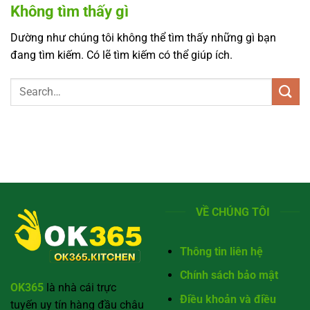
Không tìm thấy gì
Dường như chúng tôi không thể tìm thấy những gì bạn
đang tìm kiếm. Có lẽ tìm kiếm có thể giúp ích.
VỀ CHÚNG TÔI
Thông tin liên hệ
Chính sách bảo mật
OK365
là nhà cái trực
Điều khoản và điều
tuyến uy tín hàng đầu châu