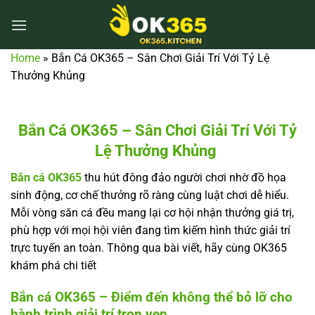
Bỏ
qua
nội
Home
»
Bắn Cá OK365 – Sân Chơi Giải Trí Với Tỷ Lệ
dung
Thưởng Khủng
Bắn Cá OK365 – Sân Chơi Giải Trí Với Tỷ
Lệ Thưởng Khủng
Bắn cá OK365
thu hút đông đảo người chơi nhờ đồ họa
sinh động, cơ chế thưởng rõ ràng cùng luật chơi dễ hiểu.
Mỗi vòng săn cá đều mang lại cơ hội nhận thưởng giá trị,
phù hợp với mọi hội viên đang tìm kiếm hình thức giải trí
trực tuyến an toàn. Thông qua bài viết, hãy cùng OK365
khám phá chi tiết
Bắn cá OK365 – Điểm đến không thể bỏ lỡ cho
hành trình giải trí trọn vẹn