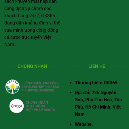
sách khuyến mãi hấp dẫn
cùng dịch vụ chăm sóc
khách hàng 24/7, OK365
đang dần khẳng định vị thế
của mình trong cộng đồng
cá cược trực tuyến Việt
Nam.
CHỨNG NHẬN
LIÊN HỆ
Thương hiệu: OK365
Địa chỉ: 226 Nguyễn
Sơn, Phú Thọ Hoà, Tân
Phú, Hồ Chí Minh, Việt
Nam
Website: