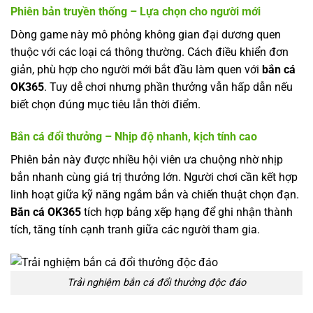
Phiên bản truyền thống – Lựa chọn cho người mới
Dòng game này mô phỏng không gian đại dương quen
thuộc với các loại cá thông thường. Cách điều khiển đơn
giản, phù hợp cho người mới bắt đầu làm quen với
bắn cá
OK365
. Tuy dễ chơi nhưng phần thưởng vẫn hấp dẫn nếu
biết chọn đúng mục tiêu lẫn thời điểm.
Bắn cá đổi thưởng – Nhịp độ nhanh, kịch tính cao
Phiên bản này được nhiều hội viên ưa chuộng nhờ nhịp
bắn nhanh cùng giá trị thưởng lớn. Người chơi cần kết hợp
linh hoạt giữa kỹ năng ngắm bắn và chiến thuật chọn đạn.
Bắn cá OK365
tích hợp bảng xếp hạng để ghi nhận thành
tích, tăng tính cạnh tranh giữa các người tham gia.
Trải nghiệm bắn cá đổi thưởng độc đáo