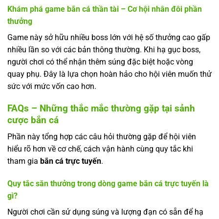
Khám phá game bắn cá thần tài – Cơ hội nhân đôi phần
thưởng
Game này sở hữu nhiều boss lớn với hệ số thưởng cao gấp
nhiều lần so với các bản thông thường. Khi hạ gục boss,
người chơi có thể nhận thêm súng đặc biệt hoặc vòng
quay phụ. Đây là lựa chọn hoàn hảo cho hội viên muốn thử
sức với mức vốn cao hơn.
FAQs – Những thắc mắc thường gặp tại sảnh
cược bắn cá
Phần này tổng hợp các câu hỏi thường gặp để hội viên
hiểu rõ hơn về cơ chế, cách vận hành cùng quy tắc khi
tham gia
bắn cá trực tuyến
.
Quy tắc săn thưởng trong dòng game bắn cá trực tuyến là
gì?
Người chơi cần sử dụng súng và lượng đạn có sẵn để hạ