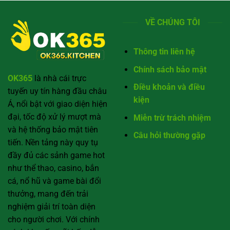
VỀ CHÚNG TÔI
Thông tin liên hệ
Chính sách bảo mật
OK365
là nhà cái trực
Điều khoản và điều
tuyến uy tín hàng đầu châu
kiện
Á, nổi bật với giao diện hiện
đại, tốc độ xử lý mượt mà
Miễn trừ trách nhiệm
và hệ thống bảo mật tiên
Câu hỏi thường gặp
tiến. Nền tảng này quy tụ
đầy đủ các sảnh game hot
như thể thao, casino, bắn
cá, nổ hũ và game bài đổi
thưởng, mang đến trải
nghiệm giải trí toàn diện
cho người chơi. Với chính