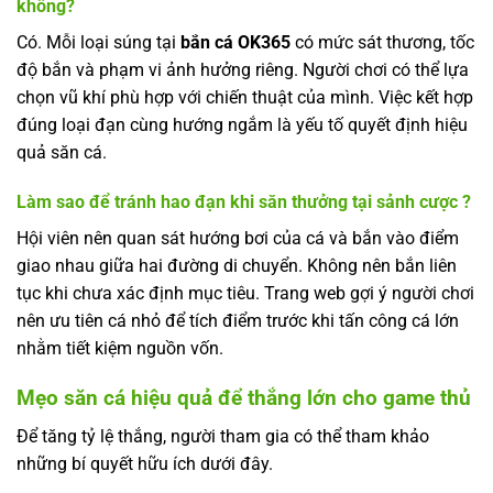
không?
Có. Mỗi loại súng tại
bắn cá OK365
có mức sát thương, tốc
độ bắn và phạm vi ảnh hưởng riêng. Người chơi có thể lựa
chọn vũ khí phù hợp với chiến thuật của mình. Việc kết hợp
đúng loại đạn cùng hướng ngắm là yếu tố quyết định hiệu
quả săn cá.
Làm sao để tránh hao đạn khi săn thưởng tại sảnh cược ?
Hội viên nên quan sát hướng bơi của cá và bắn vào điểm
giao nhau giữa hai đường di chuyển. Không nên bắn liên
tục khi chưa xác định mục tiêu. Trang web gợi ý người chơi
nên ưu tiên cá nhỏ để tích điểm trước khi tấn công cá lớn
nhằm tiết kiệm nguồn vốn.
Mẹo săn cá hiệu quả để thắng lớn cho game thủ
Để tăng tỷ lệ thắng, người tham gia có thể tham khảo
những bí quyết hữu ích dưới đây.