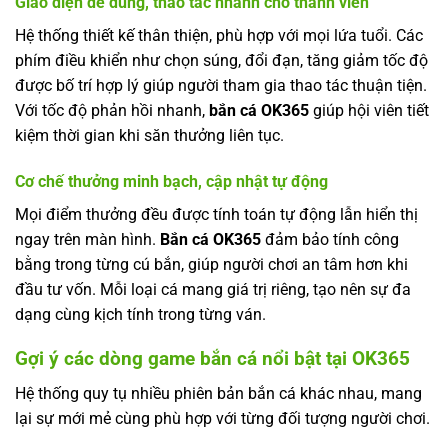
Giao diện dễ dùng, thao tác nhanh cho thành viên
Hệ thống thiết kế thân thiện, phù hợp với mọi lứa tuổi. Các
phím điều khiển như chọn súng, đổi đạn, tăng giảm tốc độ
được bố trí hợp lý giúp người tham gia thao tác thuận tiện.
Với tốc độ phản hồi nhanh,
bắn cá OK365
giúp hội viên tiết
kiệm thời gian khi săn thưởng liên tục.
Cơ chế thưởng minh bạch, cập nhật tự động
Mọi điểm thưởng đều được tính toán tự động lẫn hiển thị
ngay trên màn hình.
Bắn cá OK365
đảm bảo tính công
bằng trong từng cú bắn, giúp người chơi an tâm hơn khi
đầu tư vốn. Mỗi loại cá mang giá trị riêng, tạo nên sự đa
dạng cùng kịch tính trong từng ván.
Gợi ý các dòng game bắn cá nổi bật tại OK365
Hệ thống quy tụ nhiều phiên bản bắn cá khác nhau, mang
lại sự mới mẻ cùng phù hợp với từng đối tượng người chơi.